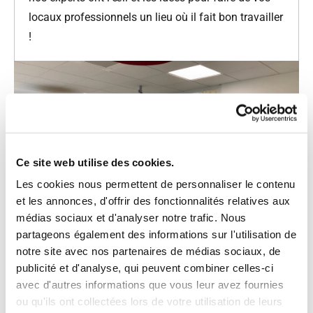
locaux professionnels un lieu où il fait bon travailler
!
Ce site web utilise des cookies.
Les cookies nous permettent de personnaliser le contenu
et les annonces, d'offrir des fonctionnalités relatives aux
médias sociaux et d'analyser notre trafic. Nous
partageons également des informations sur l'utilisation de
notre site avec nos partenaires de médias sociaux, de
Depuis 20 ans, SACINORD a accompagné de
publicité et d'analyse, qui peuvent combiner celles-ci
nombreuses entreprises dans l'aménagement de
avec d'autres informations que vous leur avez fournies
leurs bureaux, dans de nombreux projets différents :
ou qu'ils ont collectées lors de votre utilisation de leurs